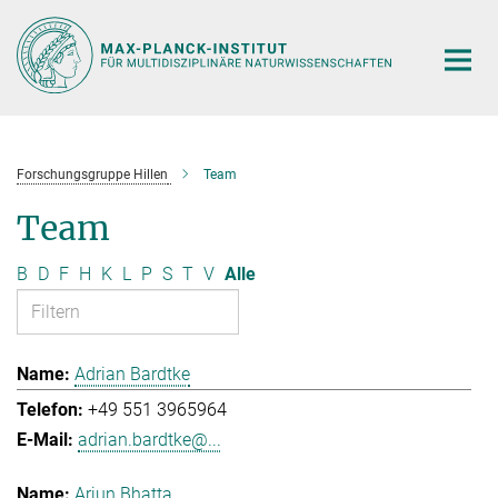
Hauptinhalt
Forschungsgruppe Hillen
Team
Team
B
D
F
H
K
L
P
S
T
V
Alle
Adrian Bardtke
+49 551 3965964
adrian.bardtke@...
Arjun Bhatta