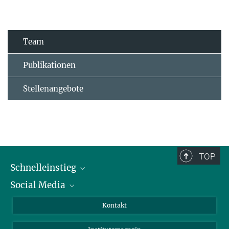
Team
Publikationen
Stellenangebote
TOP
Schnelleinstieg
Social Media
Alumni
Bewerber*innen
LinkedIn
Kontakt
Besucher*innen
Bluesky