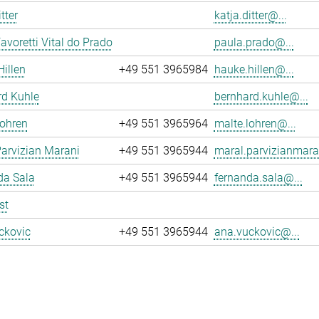
tter
katja.ditter@...
avoretti Vital do Prado
paula.prado@...
illen
+49 551 3965984
hauke.hillen@...
rd Kuhle
bernhard.kuhle@...
Lohren
+49 551 3965964
malte.lohren@...
arvizian Marani
+49 551 3965944
maral.parvizianmara
da Sala
+49 551 3965944
fernanda.sala@...
st
ckovic
+49 551 3965944
ana.vuckovic@...