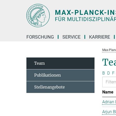
Hauptinhalt
FORSCHUNG
SERVICE
KARRIERE
Max-Planc
Te
Team
B
D
F
Publikationen
Stellenangebote
Name
Adrian 
Arjun B