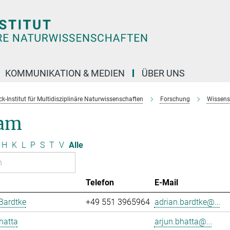
KOMMUNIKATION & MEDIEN
ÜBER UNS
k-Institut für Multidisziplinäre Naturwissenschaften
Forschung
Wissens
am
H
K
L
P
S
T
V
Alle
Telefon
E-Mail
Bardtke
+49 551 3965964
adrian.bardtke@...
hatta
arjun.bhatta@...