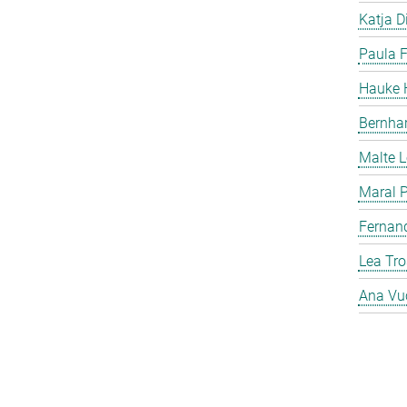
Katja Di
Paula F
Hauke H
Bernha
Malte 
Maral P
Fernan
Lea Tro
Ana Vu