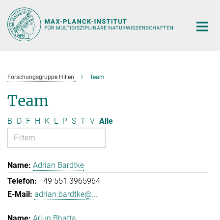
Hauptinhalt
Forschungsgruppe Hillen
Team
Team
B
D
F
H
K
L
P
S
T
V
Alle
Adrian Bardtke
+49 551 3965964
adrian.bardtke@...
Arjun Bhatta