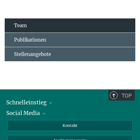
Team
Publikationen
Stellenangebote
TOP
Schnelleinstieg
Social Media
Alumni
Bewerber*innen
LinkedIn
Kontakt
Besucher*innen
Bluesky