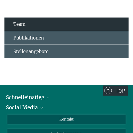
Team
Publikationen
Stellenangebote
TOP
Schnelleinstieg
Social Media
Alumni
Bewerber*innen
LinkedIn
Kontakt
Besucher*innen
Bluesky