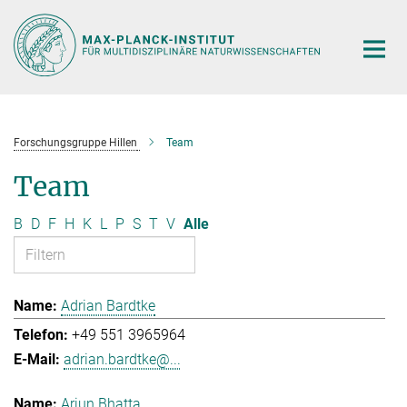
Hauptinhalt
Forschungsgruppe Hillen
Team
Team
B
D
F
H
K
L
P
S
T
V
Alle
Adrian Bardtke
+49 551 3965964
adrian.bardtke@...
Arjun Bhatta