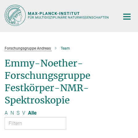
Hauptinhalt
Forschungsgruppe Andreas
Team
Emmy-Noether-
Forschungsgruppe
Festkörper-NMR-
Spektroskopie
A
N
S
V
Alle