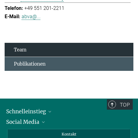
+49 551 201-2211
abva@...
Team
Publikationen
TOP
Schnelleinstieg
Social Media
Alumni
Bewerber*innen
LinkedIn
Kontakt