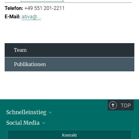
+49 551 201-2211
abva@...
Team
Publikationen
TOP
Schnelleinstieg
Social Media
Alumni
Bewerber*innen
LinkedIn
Kontakt