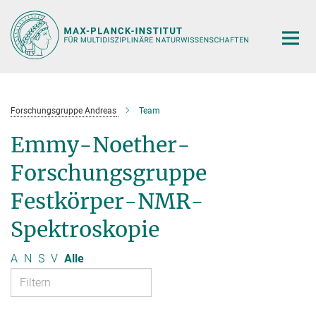
Hauptinhalt
Forschungsgruppe Andreas
Team
Emmy-Noether-
Forschungsgruppe
Festkörper-NMR-
Spektroskopie
A
N
S
V
Alle