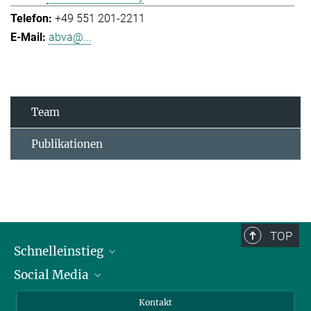
+49 551 201-2211
abva@...
Team
Publikationen
TOP
Schnelleinstieg
Social Media
Alumni
Bewerber*innen
LinkedIn
Kontakt