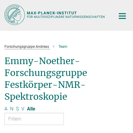
Hauptinhalt
Forschungsgruppe Andreas
Team
Emmy-Noether-
Forschungsgruppe
Festkörper-NMR-
Spektroskopie
A
N
S
V
Alle