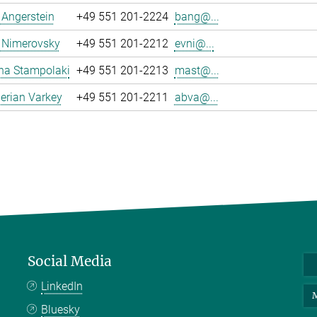
a Angerstein
+49 551 201-2224
bang@...
 Nimerovsky
+49 551 201-2212
evni@...
na Stampolaki
+49 551 201-2213
mast@...
erian Varkey
+49 551 201-2211
abva@...
Social Media
LinkedIn
M
Bluesky