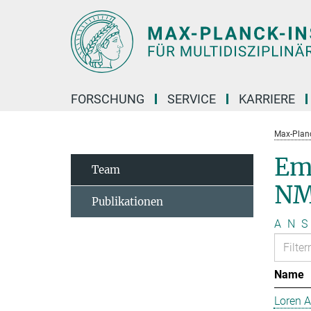
Hauptinhalt
FORSCHUNG
SERVICE
KARRIERE
Max-Planc
Em
Team
NM
Publikationen
A
N
S
Name
Loren 