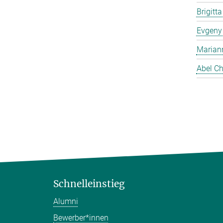
Brigitt
Evgeny
Marian
Abel Ch
Schnelleinstieg
Alumni
Bewerber*innen