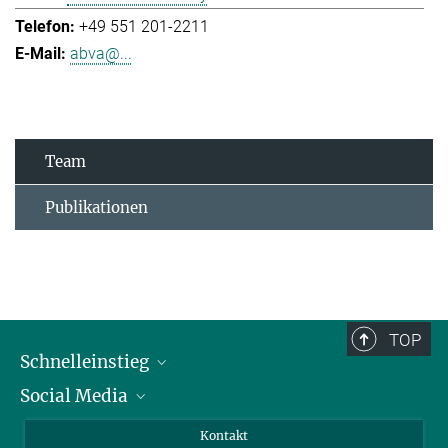
+49 551 201-2211
abva@...
Team
Publikationen
TOP
Schnelleinstieg
Social Media
Alumni
Bewerber*innen
LinkedIn
Kontakt