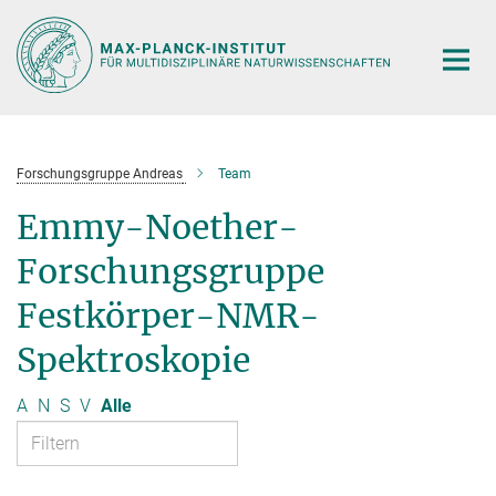
Hauptinhalt
Forschungsgruppe Andreas
Team
Emmy-Noether-
Forschungsgruppe
Festkörper-NMR-
Spektroskopie
A
N
S
V
Alle