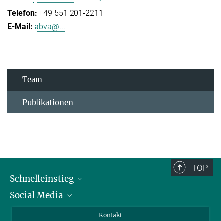
+49 551 201-2211
abva@...
Team
Publikationen
TOP
Schnelleinstieg
Social Media
Alumni
Bewerber*innen
LinkedIn
Kontakt