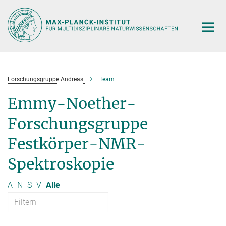
Hauptinhalt
Forschungsgruppe Andreas
Team
Emmy-Noether-
Forschungsgruppe
Festkörper-NMR-
Spektroskopie
A
N
S
V
Alle