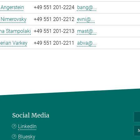
a Angerstein
+49 551 201-2224
bang@...
 Nimerovsky
+49 551 201-2212
evni@...
na Stampolaki
+49 551 201-2213
mast@...
erian Varkey
+49 551 201-2211
abva@...
Social Media
LinkedIn
M
Bluesky