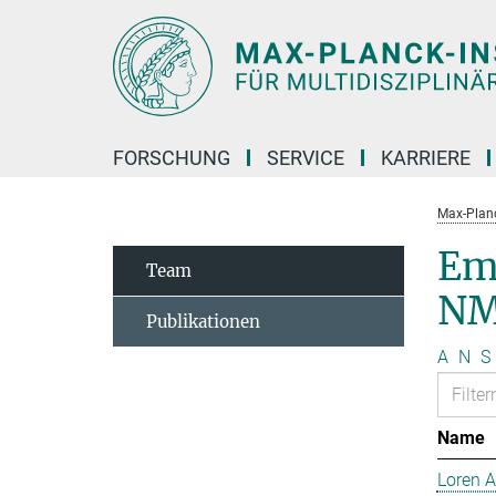
Hauptinhalt
FORSCHUNG
SERVICE
KARRIERE
Max-Planc
Em
Team
NM
Publikationen
A
N
S
Name
Loren 