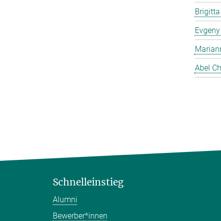
Brigitt
Evgeny
Marian
Abel Ch
Schnelleinstieg
Alumni
Bewerber*innen