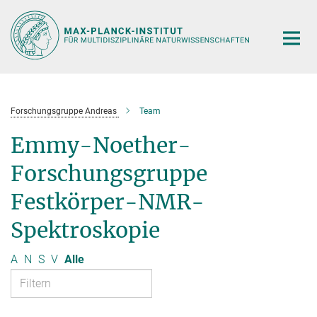
Hauptinhalt
Forschungsgruppe Andreas
Team
Emmy-Noether-
Forschungsgruppe
Festkörper-NMR-
Spektroskopie
A
N
S
V
Alle