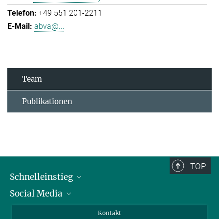
+49 551 201-2211
abva@...
Team
Publikationen
TOP
Schnelleinstieg
Social Media
Alumni
Bewerber*innen
LinkedIn
Kontakt