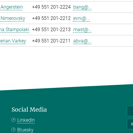
a Angerstein
+49 551 201-2224
bang@...
 Nimerovsky
+49 551 201-2212
evni@...
na Stampolaki
+49 551 201-2213
mast@...
erian Varkey
+49 551 201-2211
abva@...
Social Media
LinkedIn
M
Bluesky