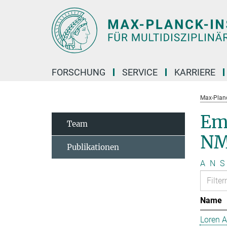
Hauptinhalt
FORSCHUNG
SERVICE
KARRIERE
Max-Planc
Em
Team
NM
Publikationen
A
N
S
Name
Loren 