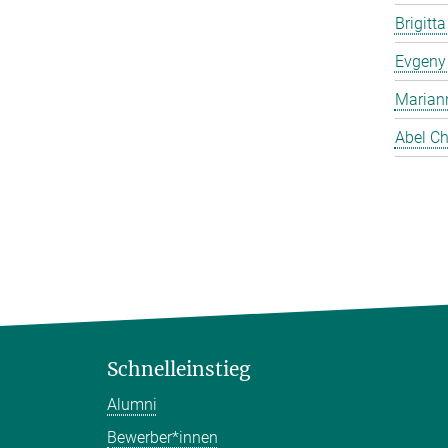
Brigitt
Evgeny
Marian
Abel Ch
Schnelleinstieg
Alumni
Bewerber*innen