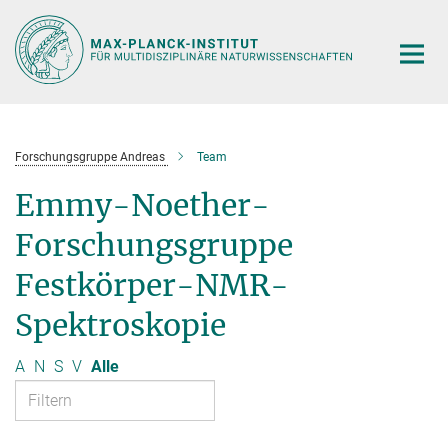
Hauptinhalt
Forschungsgruppe Andreas
Team
Emmy-Noether-
Forschungsgruppe
Festkörper-NMR-
Spektroskopie
A
N
S
V
Alle