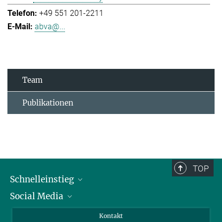
+49 551 201-2211
abva@...
Team
Publikationen
TOP
Schnelleinstieg
Social Media
Alumni
Bewerber*innen
LinkedIn
Kontakt