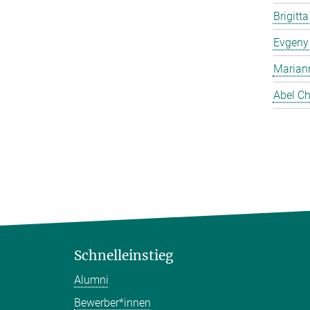
Brigitt
Evgeny
Marian
Abel Ch
Schnelleinstieg
Alumni
Bewerber*innen