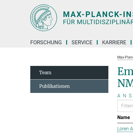
Hauptinhalt
FORSCHUNG
SERVICE
KARRIERE
Max-Planc
Em
Team
NM
Publikationen
A
N
S
Name
Loren 