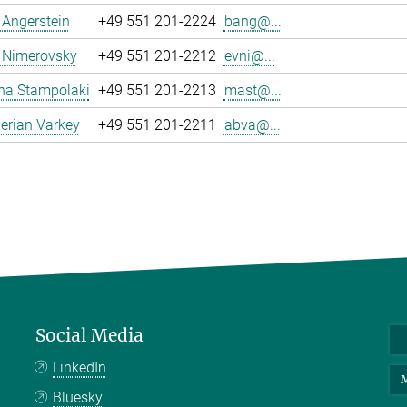
a Angerstein
+49 551 201-2224
bang@...
 Nimerovsky
+49 551 201-2212
evni@...
na Stampolaki
+49 551 201-2213
mast@...
erian Varkey
+49 551 201-2211
abva@...
Social Media
LinkedIn
M
Bluesky