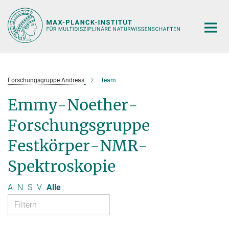
Hauptinhalt
Forschungsgruppe Andreas
Team
Emmy-Noether-
Forschungsgruppe
Festkörper-NMR-
Spektroskopie
A
N
S
V
Alle