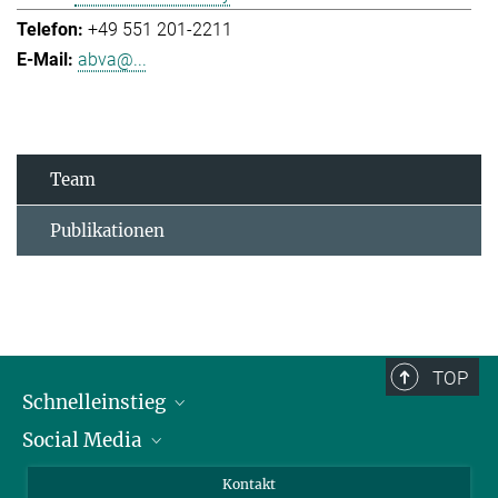
+49 551 201-2211
abva@...
Team
Publikationen
TOP
Schnelleinstieg
Social Media
Alumni
Bewerber*innen
LinkedIn
Kontakt