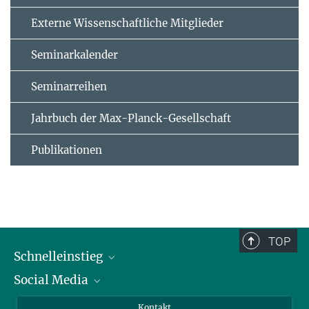
Externe Wissenschaftliche Mitglieder
Seminarkalender
Seminarreihen
Jahrbuch der Max-Planck-Gesellschaft
Publikationen
TOP
Schnelleinstieg
Social Media
Alumni
Bewerber*innen
LinkedIn
Kontakt