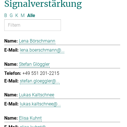
Signalverstärkung
B
G
K
M
Alle
Lena Börschmann
lena.boerschmann@...
Stefan Glöggler
+49 551 201-2215
stefan.gloeggler@...
Lukas Kaltschnee
lukas.kaltschnee@...
Elisa Kuhnt