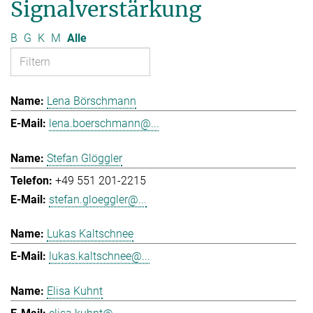
Signalverstärkung
B
G
K
M
Alle
Lena Börschmann
lena.boerschmann@...
Stefan Glöggler
+49 551 201-2215
stefan.gloeggler@...
Lukas Kaltschnee
lukas.kaltschnee@...
Elisa Kuhnt