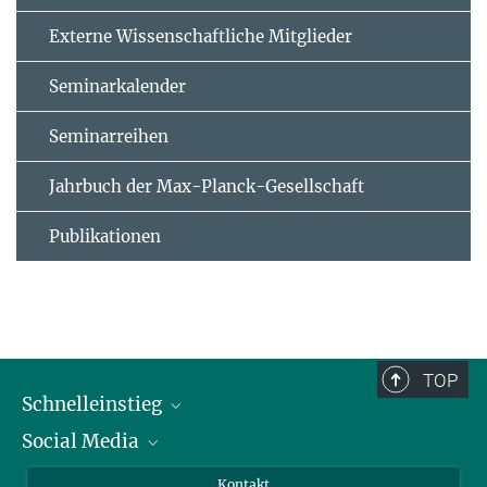
Externe Wissenschaftliche Mitglieder
Seminarkalender
Seminarreihen
Jahrbuch der Max-Planck-Gesellschaft
Publikationen
TOP
Schnelleinstieg
Social Media
Alumni
Bewerber*innen
LinkedIn
Kontakt