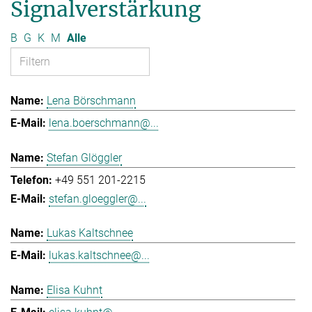
Signalverstärkung
B
G
K
M
Alle
Lena Börschmann
lena.boerschmann@...
Stefan Glöggler
+49 551 201-2215
stefan.gloeggler@...
Lukas Kaltschnee
lukas.kaltschnee@...
Elisa Kuhnt