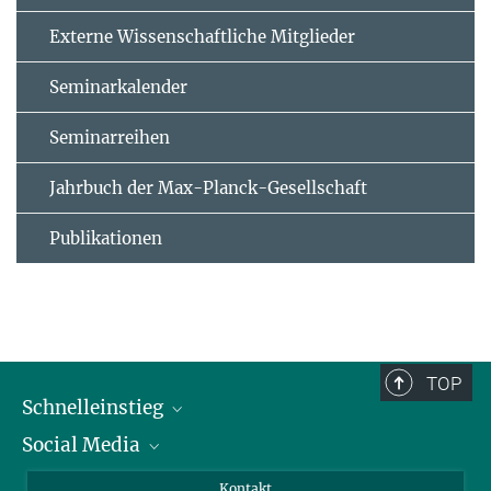
Externe Wissenschaftliche Mitglieder
Seminarkalender
Seminarreihen
Jahrbuch der Max-Planck-Gesellschaft
Publikationen
TOP
Schnelleinstieg
Social Media
Alumni
Bewerber*innen
LinkedIn
Kontakt