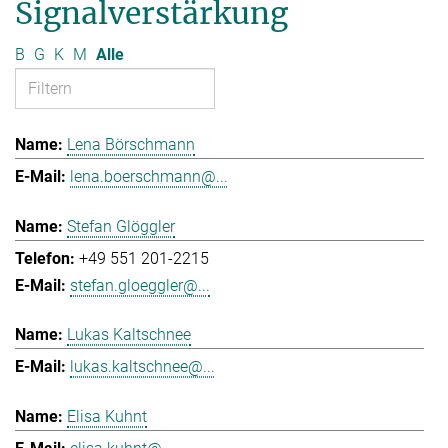
Signalverstärkung
B
G
K
M
Alle
Lena Börschmann
lena.boerschmann@...
Stefan Glöggler
+49 551 201-2215
stefan.gloeggler@...
Lukas Kaltschnee
lukas.kaltschnee@...
Elisa Kuhnt