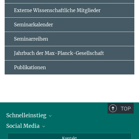
Externe Wissenschaftliche Mitglieder
Seminarkalender
Seminarreihen
Jahrbuch der Max-Planck-Gesellschaft
Publikationen
TOP
Schnelleinstieg
Social Media
Alumni
Bewerber*innen
LinkedIn
Kontakt