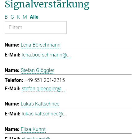
Signalverstärkung
B
G
K
M
Alle
Lena Börschmann
lena.boerschmann@...
Stefan Glöggler
+49 551 201-2215
stefan.gloeggler@...
Lukas Kaltschnee
lukas.kaltschnee@...
Elisa Kuhnt