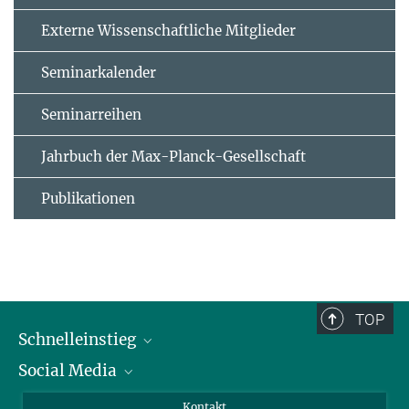
Externe Wissenschaftliche Mitglieder
Seminarkalender
Seminarreihen
Jahrbuch der Max-Planck-Gesellschaft
Publikationen
TOP
Schnelleinstieg
Social Media
Alumni
Bewerber*innen
LinkedIn
Kontakt