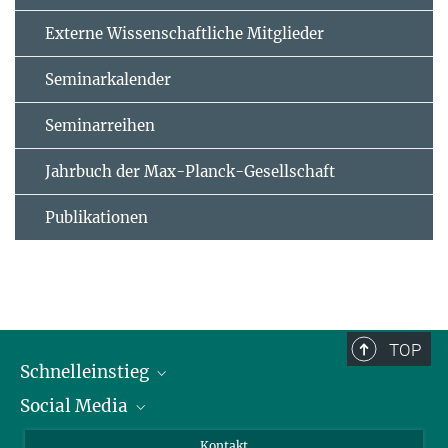
Externe Wissenschaftliche Mitglieder
Seminarkalender
Seminarreihen
Jahrbuch der Max-Planck-Gesellschaft
Publikationen
TOP
Schnelleinstieg
Social Media
Alumni
Bewerber*innen
LinkedIn
Kontakt