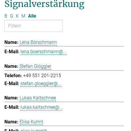
Signalverstärkung
B
G
K
M
Alle
Lena Börschmann
lena.boerschmann@...
Stefan Glöggler
+49 551 201-2215
stefan.gloeggler@...
Lukas Kaltschnee
lukas.kaltschnee@...
Elisa Kuhnt