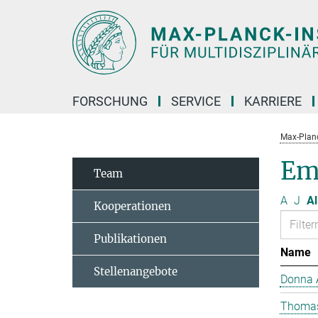
Hauptinhalt
FORSCHUNG
SERVICE
KARRIERE
Max-Planc
Em
Team
A
J
Al
Kooperationen
Publikationen
Name
Stellenangebote
Donna 
Thomas