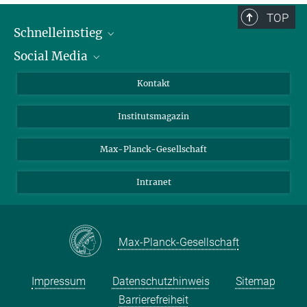
TOP
Schnelleinstieg
Social Media
Alumni
Bewerber*innen
LinkedIn
Kontakt
Besucher*innen
Bluesky
Institutsmagazin
Fördernde
Facebook
Journalist*innen
TikTok
Max-Planck-Gesellschaft
Schulen
YouTube
Intranet
Studierende
Wissenschaftler*innen
Max-Planck-Gesellschaft
Impressum
Datenschutzhinweis
Sitemap
Barrierefreiheit