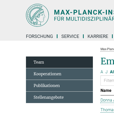
Hauptinhalt
FORSCHUNG
SERVICE
KARRIERE
Max-Planc
Em
Team
A
J
Al
Kooperationen
Publikationen
Name
Stellenangebote
Donna 
Thomas