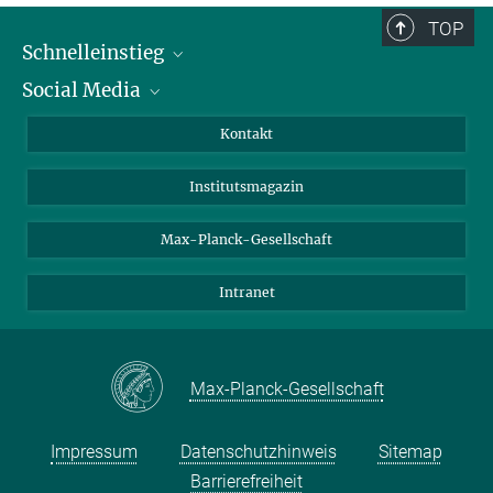
TOP
Schnelleinstieg
Social Media
Alumni
Bewerber*innen
LinkedIn
Kontakt
Besucher*innen
Bluesky
Institutsmagazin
Fördernde
Facebook
Journalist*innen
TikTok
Max-Planck-Gesellschaft
Schulen
YouTube
Intranet
Studierende
Wissenschaftler*innen
Max-Planck-Gesellschaft
Impressum
Datenschutzhinweis
Sitemap
Barrierefreiheit