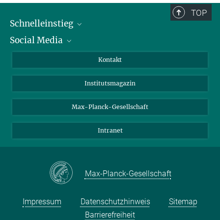
TOP
Schnelleinstieg
Social Media
Alumni
Bewerber*innen
LinkedIn
Kontakt
Besucher*innen
Bluesky
Institutsmagazin
Fördernde
Facebook
Journalist*innen
TikTok
Max-Planck-Gesellschaft
Schulen
YouTube
Intranet
Studierende
Wissenschaftler*innen
Max-Planck-Gesellschaft
Impressum
Datenschutzhinweis
Sitemap
Barrierefreiheit