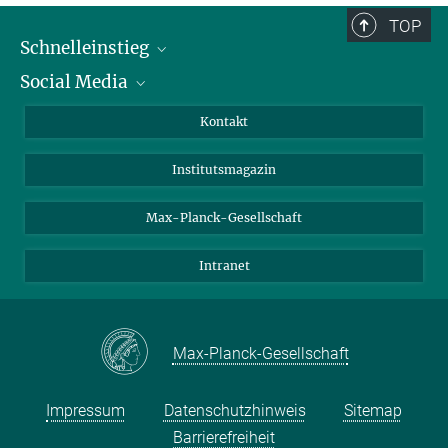
TOP
Schnelleinstieg
Social Media
Alumni
Bewerber*innen
LinkedIn
Kontakt
Besucher*innen
Bluesky
Institutsmagazin
Fördernde
Facebook
Journalist*innen
TikTok
Max-Planck-Gesellschaft
Schulen
YouTube
Intranet
Studierende
Wissenschaftler*innen
Max-Planck-Gesellschaft
Impressum
Datenschutzhinweis
Sitemap
Barrierefreiheit