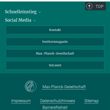
TOP
Schnelleinstieg
Social Media
Alumni
Bewerber*innen
LinkedIn
Kontakt
Besucher*innen
Bluesky
Institutsmagazin
Fördernde
Facebook
Journalist*innen
TikTok
Max-Planck-Gesellschaft
Schulen
YouTube
Intranet
Studierende
Wissenschaftler*innen
Max-Planck-Gesellschaft
Impressum
Datenschutzhinweis
Sitemap
Barrierefreiheit