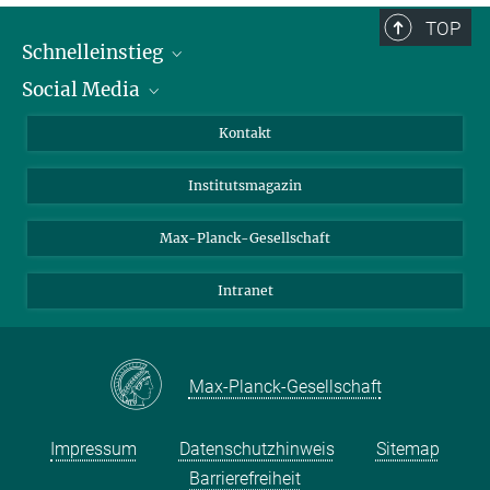
TOP
Schnelleinstieg
Social Media
Alumni
Bewerber*innen
LinkedIn
Kontakt
Besucher*innen
Bluesky
Institutsmagazin
Fördernde
Facebook
Journalist*innen
TikTok
Max-Planck-Gesellschaft
Schulen
YouTube
Intranet
Studierende
Wissenschaftler*innen
Max-Planck-Gesellschaft
Impressum
Datenschutzhinweis
Sitemap
Barrierefreiheit