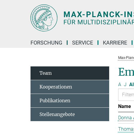
Hauptinhalt
FORSCHUNG
SERVICE
KARRIERE
Max-Planc
Em
Team
A
J
Al
Kooperationen
Publikationen
Name
Stellenangebote
Donna 
Thomas