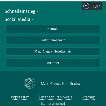
TOP
Schnelleinstieg
Social Media
Alumni
Bewerber*innen
LinkedIn
Kontakt
Besucher*innen
Bluesky
Institutsmagazin
Fördernde
Facebook
Journalist*innen
TikTok
Max-Planck-Gesellschaft
Schulen
YouTube
Intranet
Studierende
Wissenschaftler*innen
Max-Planck-Gesellschaft
Impressum
Datenschutzhinweis
Sitemap
Barrierefreiheit