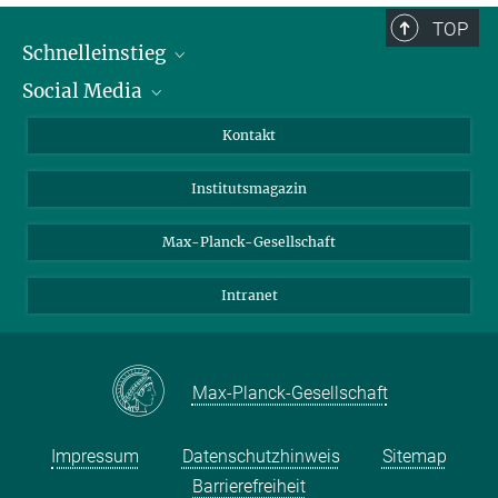
TOP
Schnelleinstieg
Social Media
Alumni
Bewerber*innen
LinkedIn
Kontakt
Besucher*innen
Bluesky
Institutsmagazin
Fördernde
Facebook
Journalist*innen
TikTok
Max-Planck-Gesellschaft
Schulen
YouTube
Intranet
Studierende
Wissenschaftler*innen
Max-Planck-Gesellschaft
Impressum
Datenschutzhinweis
Sitemap
Barrierefreiheit