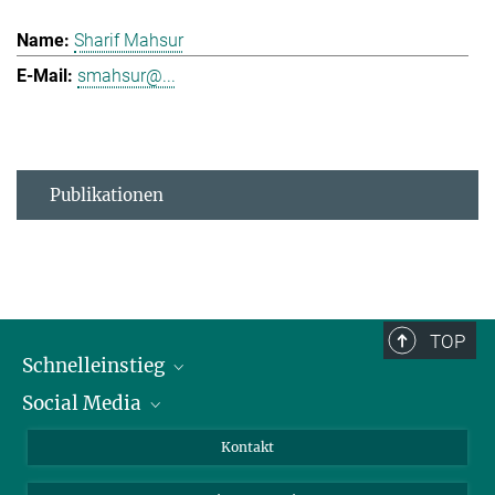
Sharif Mahsur
smahsur@...
Publikationen
TOP
Schnelleinstieg
Social Media
Alumni
Bewerber*innen
LinkedIn
Kontakt
Besucher*innen
Bluesky