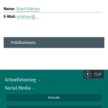
Sharif Mahsur
smahsur@...
Publikationen
TOP
Schnelleinstieg
Social Media
Alumni
Bewerber*innen
LinkedIn
Kontakt
Besucher*innen
Bluesky