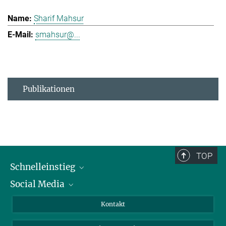
Sharif Mahsur
smahsur@...
Publikationen
TOP
Schnelleinstieg
Social Media
Alumni
Bewerber*innen
LinkedIn
Kontakt
Besucher*innen
Bluesky