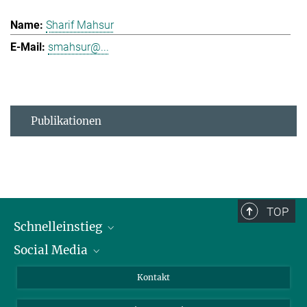
Sharif Mahsur
smahsur@...
Publikationen
TOP
Schnelleinstieg
Social Media
Alumni
Bewerber*innen
LinkedIn
Kontakt
Besucher*innen
Bluesky