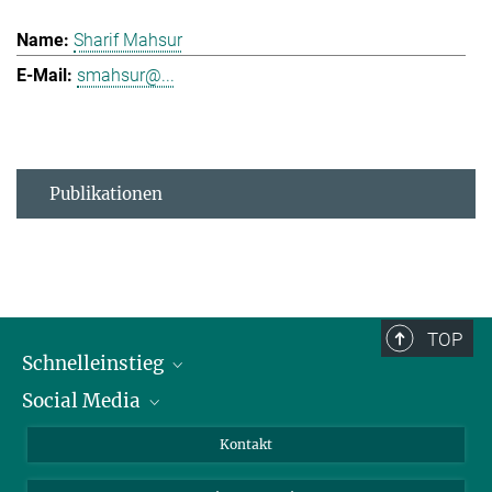
Sharif Mahsur
smahsur@...
Publikationen
TOP
Schnelleinstieg
Social Media
Alumni
Bewerber*innen
LinkedIn
Kontakt
Besucher*innen
Bluesky