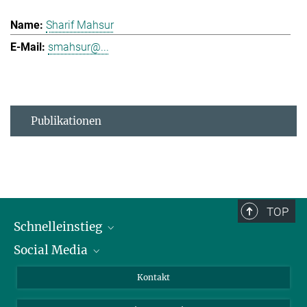
Sharif Mahsur
smahsur@...
Publikationen
TOP
Schnelleinstieg
Social Media
Alumni
Bewerber*innen
LinkedIn
Kontakt
Besucher*innen
Bluesky