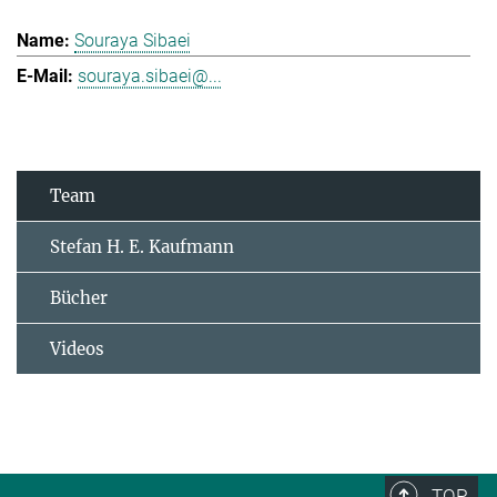
Souraya Sibaei
souraya.sibaei@...
Team
Stefan H. E. Kaufmann
Bücher
Videos
TOP