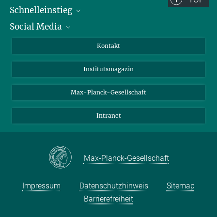
Schnelleinstieg
Social Media
Alumni
Bewerber*innen
LinkedIn
Kontakt
Besucher*innen
Bluesky
Institutsmagazin
Fördernde
Facebook
Journalist*innen
TikTok
Max-Planck-Gesellschaft
Schulen
YouTube
Intranet
Studierende
Wissenschaftler*innen
Max-Planck-Gesellschaft
Impressum
Datenschutzhinweis
Sitemap
Barrierefreiheit