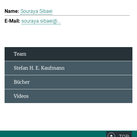
Souraya Sibaei
souraya.sibaei@...
Team
Stefan H. E. Kaufmann
Bücher
Videos
TOP