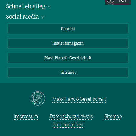
Schnelleinstieg
Social Media
Alumni
Bewerber*innen
LinkedIn
Kontakt
Besucher*innen
Bluesky
Institutsmagazin
Fördernde
Facebook
Journalist*innen
TikTok
Max-Planck-Gesellschaft
Schulen
YouTube
Intranet
Studierende
Wissenschaftler*innen
Max-Planck-Gesellschaft
Impressum
Datenschutzhinweis
Sitemap
Barrierefreiheit