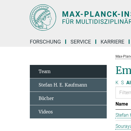
Hauptinhalt
FORSCHUNG
SERVICE
KARRIERE
Max-Planc
Em
Team
K
S
Al
Stefan H. E. Kaufmann
Bücher
Name
Videos
Stefan
Souraya