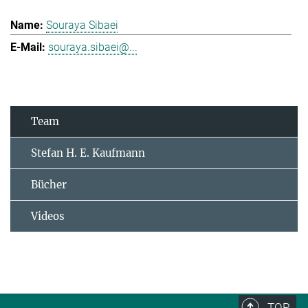
Souraya Sibaei
souraya.sibaei@...
Team
Stefan H. E. Kaufmann
Bücher
Videos
TOP