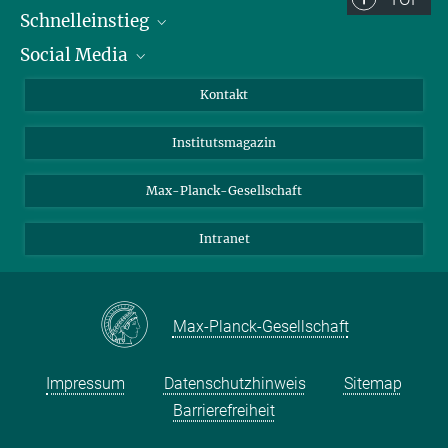
Schnelleinstieg
Social Media
Alumni
Bewerber*innen
LinkedIn
Kontakt
Besucher*innen
Bluesky
Institutsmagazin
Fördernde
Facebook
Journalist*innen
TikTok
Max-Planck-Gesellschaft
Schulen
YouTube
Intranet
Studierende
Wissenschaftler*innen
Max-Planck-Gesellschaft
Impressum
Datenschutzhinweis
Sitemap
Barrierefreiheit