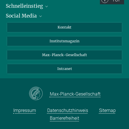
Schnelleinstieg
Social Media
Alumni
Bewerber*innen
LinkedIn
Kontakt
Besucher*innen
Bluesky
Institutsmagazin
Fördernde
Facebook
Journalist*innen
TikTok
Max-Planck-Gesellschaft
Schulen
YouTube
Intranet
Studierende
Wissenschaftler*innen
Max-Planck-Gesellschaft
Impressum
Datenschutzhinweis
Sitemap
Barrierefreiheit