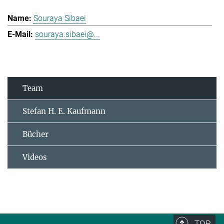
Souraya Sibaei
souraya.sibaei@...
Team
Stefan H. E. Kaufmann
Bücher
Videos
TOP