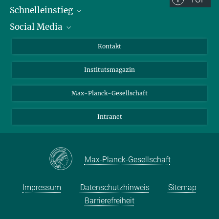
Schnelleinstieg
Social Media
Alumni
Bewerber*innen
LinkedIn
Kontakt
Besucher*innen
Bluesky
Institutsmagazin
Fördernde
Facebook
Journalist*innen
TikTok
Max-Planck-Gesellschaft
Schulen
YouTube
Intranet
Studierende
Wissenschaftler*innen
Max-Planck-Gesellschaft
Impressum
Datenschutzhinweis
Sitemap
Barrierefreiheit