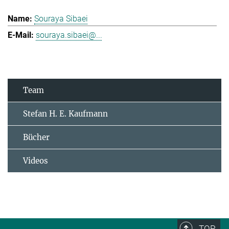
Souraya Sibaei
souraya.sibaei@...
Team
Stefan H. E. Kaufmann
Bücher
Videos
TOP