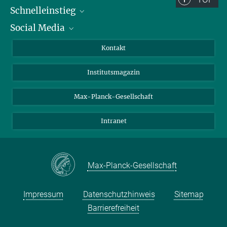
Schnelleinstieg
Social Media
Alumni
Bewerber*innen
LinkedIn
Kontakt
Besucher*innen
Bluesky
Institutsmagazin
Fördernde
Facebook
Journalist*innen
TikTok
Max-Planck-Gesellschaft
Schulen
YouTube
Intranet
Studierende
Wissenschaftler*innen
Max-Planck-Gesellschaft
Impressum
Datenschutzhinweis
Sitemap
Barrierefreiheit