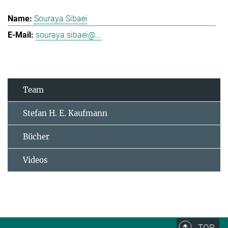
Souraya Sibaei
souraya.sibaei@...
Team
Stefan H. E. Kaufmann
Bücher
Videos
TOP