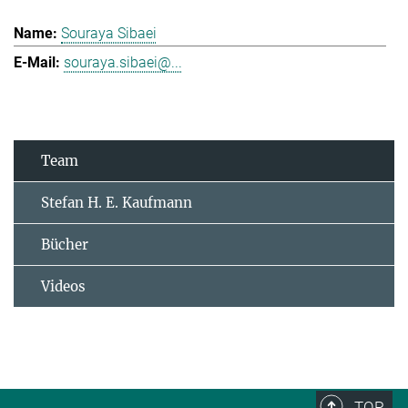
Souraya Sibaei
souraya.sibaei@...
Team
Stefan H. E. Kaufmann
Bücher
Videos
TOP