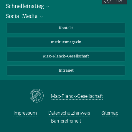
Schnelleinstieg
Social Media
Alumni
Bewerber*innen
LinkedIn
Kontakt
Besucher*innen
Bluesky
Institutsmagazin
Fördernde
Facebook
Journalist*innen
TikTok
Max-Planck-Gesellschaft
Schulen
YouTube
Intranet
Studierende
Wissenschaftler*innen
Max-Planck-Gesellschaft
Impressum
Datenschutzhinweis
Sitemap
Barrierefreiheit