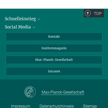
TOP
Schnelleinstieg
Social Media
Alumni
Bewerber*innen
LinkedIn
Kontakt
Besucher*innen
Bluesky
Institutsmagazin
Fördernde
Facebook
Journalist*innen
TikTok
Max-Planck-Gesellschaft
Schulen
YouTube
Intranet
Studierende
Wissenschaftler*innen
Max-Planck-Gesellschaft
Impressum
Datenschutzhinweis
Sitemap