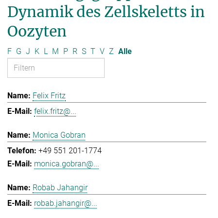
Dynamik des Zellskeletts in
Oozyten
F
G
J
K
L
M
P
R
S
T
V
Z
Alle
Felix Fritz
felix.fritz@...
Monica Gobran
+49 551 201-1774
monica.gobran@...
Robab Jahangir
robab.jahangir@...