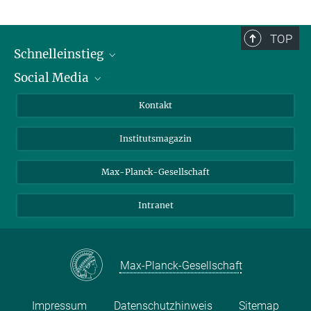
TOP
Schnelleinstieg
Social Media
Alumni
Bewerber*innen
LinkedIn
Kontakt
Besucher*innen
Bluesky
Institutsmagazin
Fördernde
Facebook
Journalist*innen
TikTok
Max-Planck-Gesellschaft
Schulen
YouTube
Intranet
Studierende
Wissenschaftler*innen
Max-Planck-Gesellschaft
Impressum
Datenschutzhinweis
Sitemap