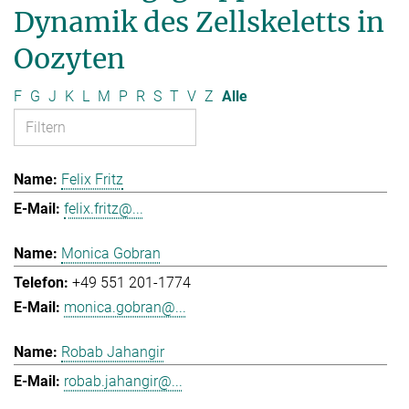
Dynamik des Zellskeletts in
Oozyten
F
G
J
K
L
M
P
R
S
T
V
Z
Alle
Felix Fritz
felix.fritz@...
Monica Gobran
+49 551 201-1774
monica.gobran@...
Robab Jahangir
robab.jahangir@...