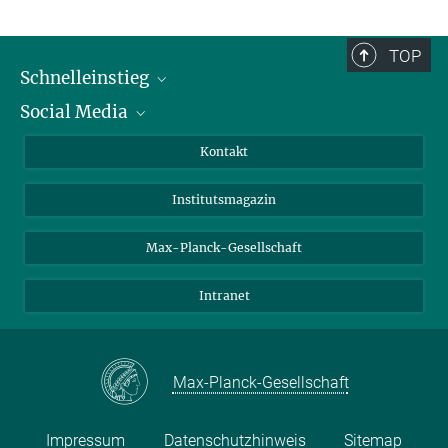
TOP
Schnelleinstieg
Social Media
Alumni
Bewerber*innen
LinkedIn
Kontakt
Besucher*innen
Bluesky
Institutsmagazin
Fördernde
Facebook
Journalist*innen
TikTok
Max-Planck-Gesellschaft
Schulen
YouTube
Intranet
Studierende
Wissenschaftler*innen
Max-Planck-Gesellschaft
Impressum
Datenschutzhinweis
Sitemap