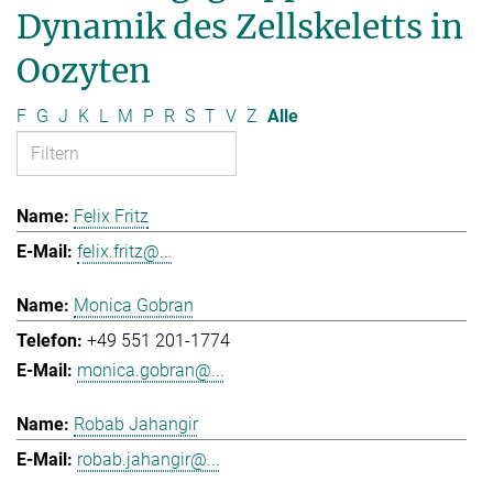
Dynamik des Zellskeletts in
Oozyten
F
G
J
K
L
M
P
R
S
T
V
Z
Alle
Felix Fritz
felix.fritz@...
Monica Gobran
+49 551 201-1774
monica.gobran@...
Robab Jahangir
robab.jahangir@...